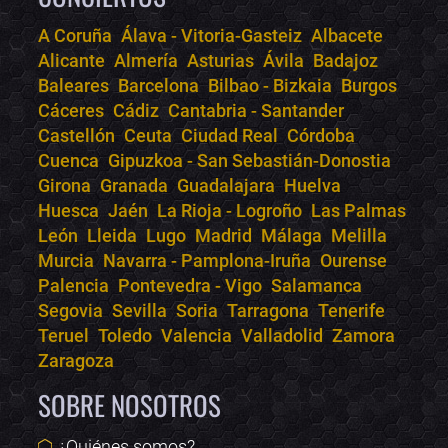
A Coruña
Álava - Vitoria-Gasteiz
Albacete
Alicante
Almería
Asturias
Ávila
Badajoz
Bololoco · conciertos.club
Baleares
Barcelona
Bilbao - Bizkaia
Burgos
Online · Te ayudo a encontrar conciertos
Cáceres
Cádiz
Cantabria - Santander
Castellón
Ceuta
Ciudad Real
Córdoba
Cuenca
Gipuzkoa - San Sebastián-Donostia
Girona
Granada
Guadalajara
Huelva
Huesca
Jaén
La Rioja - Logroño
Las Palmas
León
Lleida
Lugo
Madrid
Málaga
Melilla
Murcia
Navarra - Pamplona-Iruña
Ourense
Palencia
Pontevedra - Vigo
Salamanca
Segovia
Sevilla
Soria
Tarragona
Tenerife
Teruel
Toledo
Valencia
Valladolid
Zamora
Zaragoza
SOBRE NOSOTROS
¿Quiénes somos?