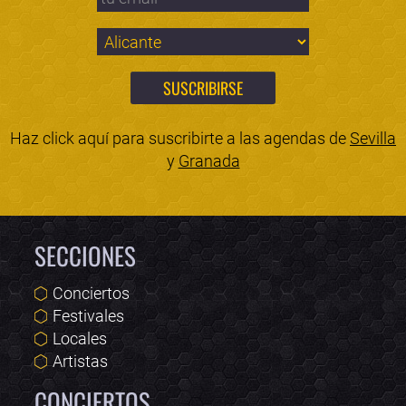
Haz click aquí para suscribirte a las agendas de
Sevilla
y
Granada
SECCIONES
Conciertos
Festivales
Locales
Artistas
CONCIERTOS