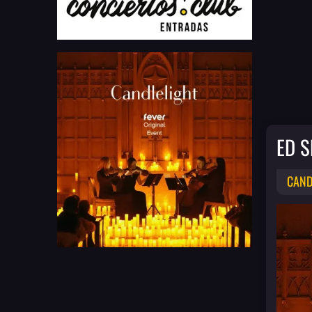
ED S
CAND