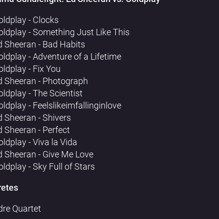
oldplay - Clocks
oldplay - Something Just Like This
d Sheeran - Bad Habits
oldplay - Adventure of a Lifetime
oldplay - Fix You
d Sheeran - Photograph
oldplay - The Scientist
oldplay - Feelslikeimfallinginlove
d Sheeran - Shivers
d Sheeran - Perfect
oldplay - Viva la Vida
d Sheeran - Give Me Love
ldplay - Sky Full of Stars
retes
dre Quartet