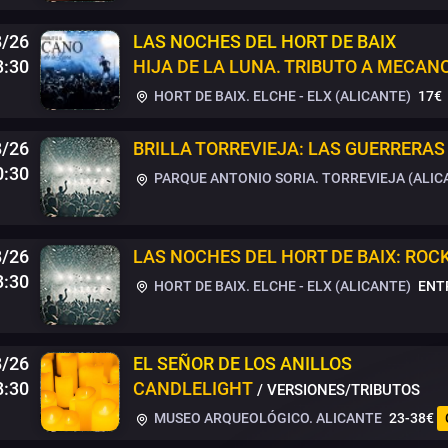
8/26
LAS NOCHES DEL HORT DE BAIX
3:30
HIJA DE LA LUNA. TRIBUTO A MECAN
HORT DE BAIX. ELCHE - ELX (ALICANTE)
17€
8/26
BRILLA TORREVIEJA: LAS GUERRERAS
0:30
PARQUE ANTONIO SORIA. TORREVIEJA (ALIC
8/26
LAS NOCHES DEL HORT DE BAIX: ROCK
3:30
HORT DE BAIX. ELCHE - ELX (ALICANTE)
ENT
8/26
EL SEÑOR DE LOS ANILLOS
8:30
CANDLELIGHT
/ VERSIONES/TRIBUTOS
MUSEO ARQUEOLÓGICO. ALICANTE
23-38€