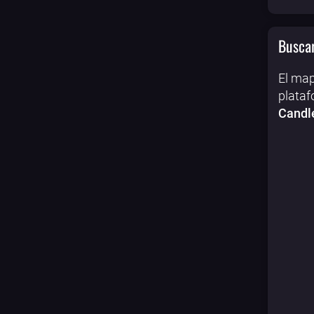
Buscar
El map
plataf
Candle