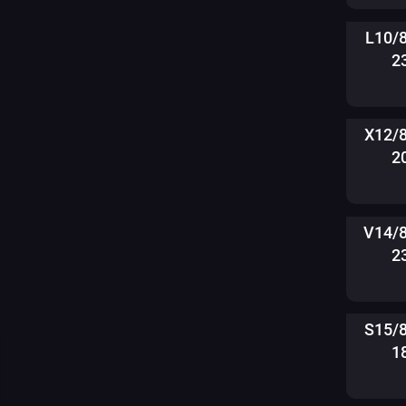
L10/
2
X12/
2
V14/
2
S15/
1