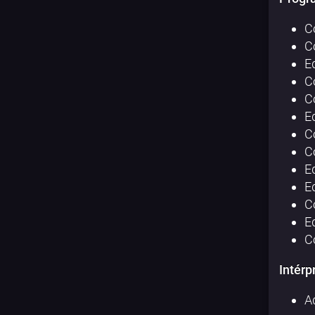
C
C
E
C
C
E
C
C
E
E
C
E
Co
Intérp
A