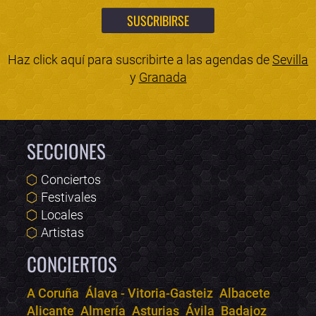
Haz click aquí para suscribirte a las agendas de
Sevilla
y
Granada
SECCIONES
Conciertos
Festivales
Locales
Artistas
CONCIERTOS
A Coruña
Álava - Vitoria-Gasteiz
Albacete
Alicante
Almería
Asturias
Ávila
Badajoz