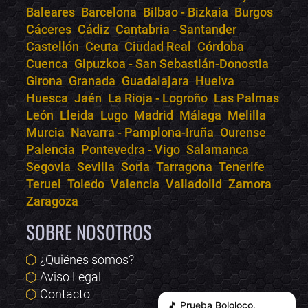
Bololoco · conciertos.club
Baleares
Barcelona
Bilbao - Bizkaia
Burgos
Online · Te ayudo a encontrar conciertos
Cáceres
Cádiz
Cantabria - Santander
Castellón
Ceuta
Ciudad Real
Córdoba
Cuenca
Gipuzkoa - San Sebastián-Donostia
Girona
Granada
Guadalajara
Huelva
Huesca
Jaén
La Rioja - Logroño
Las Palmas
León
Lleida
Lugo
Madrid
Málaga
Melilla
Murcia
Navarra - Pamplona-Iruña
Ourense
Palencia
Pontevedra - Vigo
Salamanca
Segovia
Sevilla
Soria
Tarragona
Tenerife
Teruel
Toledo
Valencia
Valladolid
Zamora
Zaragoza
SOBRE NOSOTROS
¿Quiénes somos?
Aviso Legal
Contacto
🎵 Prueba
Bololoco
,