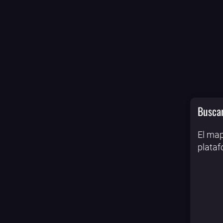
Buscar
El map
plataf