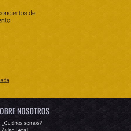
conciertos de
ento
nada
Bololoco · conciertos.club
Online · Te ayudo a encontrar conciertos
OBRE NOSOTROS
¿Quiénes somos?
Aviso Legal