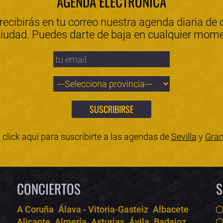
AGENDA ELECTRÓNICA
 recibirás en tu correo nuestra agenda diaria de 
ciudad. Puedes darte de baja en cualquier mom
click aquí para suscribirte a las agendas de
Sevilla
y
Gra
CONCIERTOS
S
A Coruña
Álava - Vitoria-Gasteiz
Albacete
Alicante
Almería
Asturias
Ávila
Badajoz