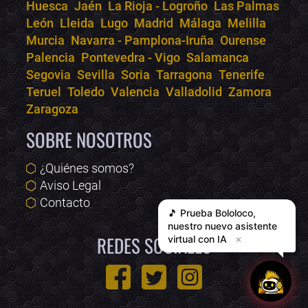
Huesca
Jaén
La Rioja - Logroño
Las Palmas
León
Lleida
Lugo
Madrid
Málaga
Melilla
Murcia
Navarra - Pamplona-Iruña
Ourense
Palencia
Pontevedra - Vigo
Salamanca
Segovia
Sevilla
Soria
Tarragona
Tenerife
Teruel
Toledo
Valencia
Valladolid
Zamora
Zaragoza
SOBRE NOSOTROS
¿Quiénes somos?
Aviso Legal
Contacto
🎵 Prueba
Bololoco
,
nuestro nuevo asistente
REDES SOCIALES
virtual con IA
✕