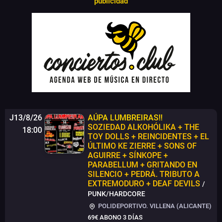
publicidad
J13/8/26
AÚPA LUMBREIRAS!!
SOZIEDAD ALKOHÓLIKA + THE
18:00
TOY DOLLS + REINCIDENTES + EL
ÚLTIMO KE ZIERRE + SONS OF
AGUIRRE + SÍNKOPE +
PARABELLUM + GRITANDO EN
SILENCIO + PEDRÁ. TRIBUTO A
EXTREMODURO + DEAF DEVILS
/
PUNK/HARDCORE
POLIDEPORTIVO. VILLENA (ALICANTE)
69€
ABONO 3 DÍAS