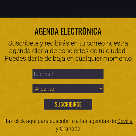
AGENDA ELECTRÓNICA
Suscríbete y recibirás en tu correo nuestra
agenda diaria de conciertos de tu ciudad.
Puedes darte de baja en cualquier momento
Haz click aquí para suscribirte a las agendas de
Sevilla
y
Granada