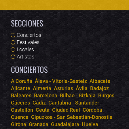
SECCIONES
Conciertos
Festivales
Locales
Artistas
CONCIERTOS
A Coruña
Álava - Vitoria-Gasteiz
Albacete
Alicante
Almería
Asturias
Ávila
Badajoz
Bololoco · conciertos.club
Baleares
Barcelona
Bilbao - Bizkaia
Burgos
Online · Te ayudo a encontrar conciertos
Cáceres
Cádiz
Cantabria - Santander
Castellón
Ceuta
Ciudad Real
Córdoba
Cuenca
Gipuzkoa - San Sebastián-Donostia
Girona
Granada
Guadalajara
Huelva