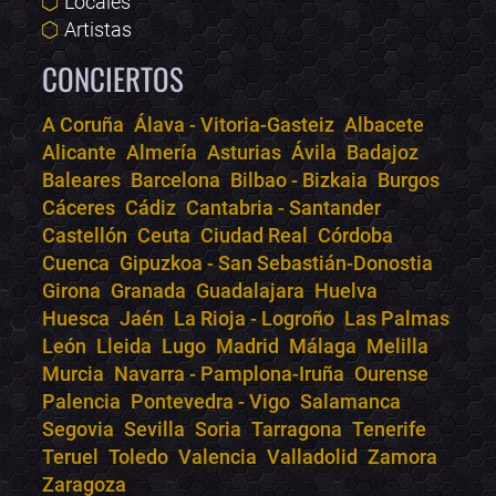
Locales
Artistas
CONCIERTOS
A Coruña
Álava - Vitoria-Gasteiz
Albacete
Alicante
Almería
Asturias
Ávila
Badajoz
Bololoco · conciertos.club
Baleares
Barcelona
Bilbao - Bizkaia
Burgos
Online · Te ayudo a encontrar conciertos
Cáceres
Cádiz
Cantabria - Santander
Castellón
Ceuta
Ciudad Real
Córdoba
Cuenca
Gipuzkoa - San Sebastián-Donostia
Girona
Granada
Guadalajara
Huelva
Huesca
Jaén
La Rioja - Logroño
Las Palmas
León
Lleida
Lugo
Madrid
Málaga
Melilla
Murcia
Navarra - Pamplona-Iruña
Ourense
Palencia
Pontevedra - Vigo
Salamanca
Segovia
Sevilla
Soria
Tarragona
Tenerife
Teruel
Toledo
Valencia
Valladolid
Zamora
Zaragoza