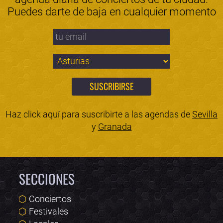
Puedes darte de baja en cualquier momento
Haz click aquí para suscribirte a las agendas de
Sevilla
y
Granada
SECCIONES
Conciertos
Festivales