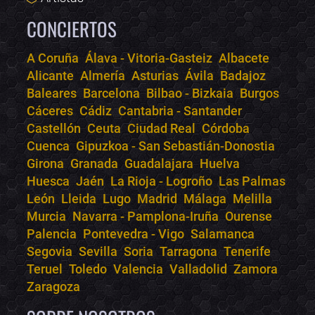
CONCIERTOS
A Coruña
Álava - Vitoria-Gasteiz
Albacete
Alicante
Almería
Asturias
Ávila
Badajoz
Bololoco · conciertos.club
Baleares
Barcelona
Bilbao - Bizkaia
Burgos
Online · Te ayudo a encontrar conciertos
Cáceres
Cádiz
Cantabria - Santander
Castellón
Ceuta
Ciudad Real
Córdoba
Cuenca
Gipuzkoa - San Sebastián-Donostia
Girona
Granada
Guadalajara
Huelva
Huesca
Jaén
La Rioja - Logroño
Las Palmas
León
Lleida
Lugo
Madrid
Málaga
Melilla
Murcia
Navarra - Pamplona-Iruña
Ourense
Palencia
Pontevedra - Vigo
Salamanca
Segovia
Sevilla
Soria
Tarragona
Tenerife
Teruel
Toledo
Valencia
Valladolid
Zamora
Zaragoza