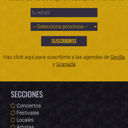
Haz click aquí para suscribirte a las agendas de
Sevilla
y
Granada
SECCIONES
Conciertos
Festivales
Locales
Artistas