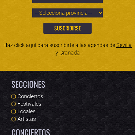
Haz click aquí para suscribirte a las agendas de
Sevilla
y
Granada
SECCIONES
Conciertos
Festivales
Locales
Artistas
CONCIERTOS