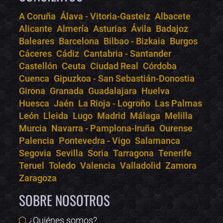
A Coruña
Álava - Vitoria-Gasteiz
Albacete
Alicante
Almería
Asturias
Ávila
Badajoz
Bololoco · conciertos.club
Baleares
Barcelona
Bilbao - Bizkaia
Burgos
Online · Te ayudo a encontrar conciertos
Cáceres
Cádiz
Cantabria - Santander
Castellón
Ceuta
Ciudad Real
Córdoba
Cuenca
Gipuzkoa - San Sebastián-Donostia
Girona
Granada
Guadalajara
Huelva
Huesca
Jaén
La Rioja - Logroño
Las Palmas
León
Lleida
Lugo
Madrid
Málaga
Melilla
Murcia
Navarra - Pamplona-Iruña
Ourense
Palencia
Pontevedra - Vigo
Salamanca
Segovia
Sevilla
Soria
Tarragona
Tenerife
Teruel
Toledo
Valencia
Valladolid
Zamora
Zaragoza
SOBRE NOSOTROS
¿Quiénes somos?