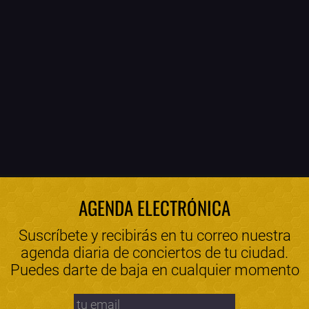
AGENDA ELECTRÓNICA
Suscríbete y recibirás en tu correo nuestra
agenda diaria de conciertos de tu ciudad.
Puedes darte de baja en cualquier momento