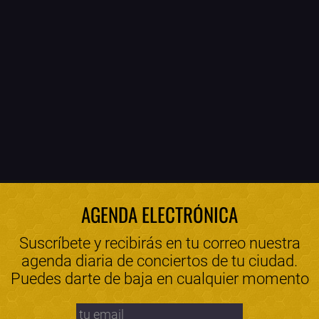
AGENDA ELECTRÓNICA
Suscríbete y recibirás en tu correo nuestra
agenda diaria de conciertos de tu ciudad.
Puedes darte de baja en cualquier momento