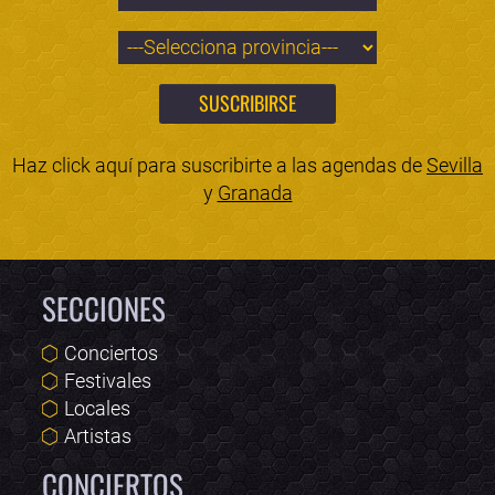
Haz click aquí para suscribirte a las agendas de
Sevilla
y
Granada
SECCIONES
Conciertos
Festivales
Locales
Artistas
CONCIERTOS