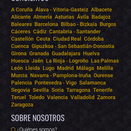
A Coruña
Álava - Vitoria-Gasteiz
Albacete
Alicante
Almería
Asturias
Ávila
Badajoz
Bololoco · conciertos.club
Baleares
Barcelona
Bilbao - Bizkaia
Burgos
Online · Te ayudo a encontrar conciertos
Cáceres
Cádiz
Cantabria - Santander
Castellón
Ceuta
Ciudad Real
Córdoba
Cuenca
Gipuzkoa - San Sebastián-Donostia
Girona
Granada
Guadalajara
Huelva
Huesca
Jaén
La Rioja - Logroño
Las Palmas
León
Lleida
Lugo
Madrid
Málaga
Melilla
Murcia
Navarra - Pamplona-Iruña
Ourense
Palencia
Pontevedra - Vigo
Salamanca
Segovia
Sevilla
Soria
Tarragona
Tenerife
Teruel
Toledo
Valencia
Valladolid
Zamora
Zaragoza
SOBRE NOSOTROS
¿Quiénes somos?