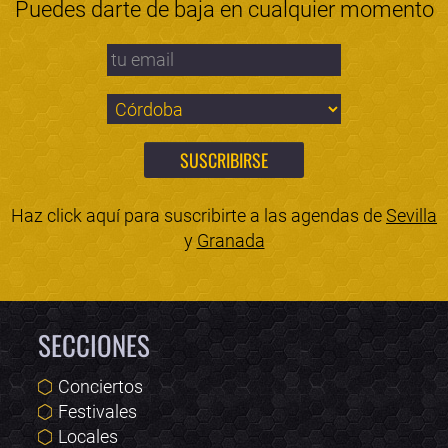
Puedes darte de baja en cualquier momento
Haz click aquí para suscribirte a las agendas de
Sevilla
y
Granada
SECCIONES
Conciertos
Festivales
Locales