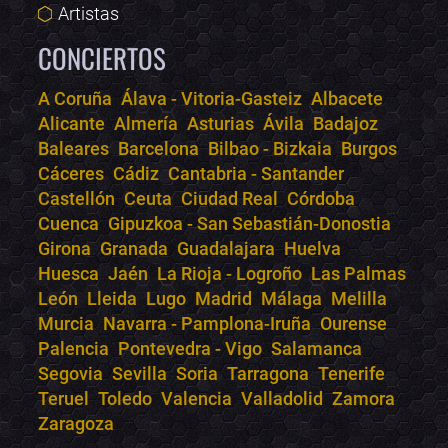
Artistas
CONCIERTOS
A Coruña
Álava - Vitoria-Gasteiz
Albacete
Alicante
Almería
Asturias
Ávila
Badajoz
Bololoco · conciertos.club
Baleares
Barcelona
Bilbao - Bizkaia
Burgos
Online · Te ayudo a encontrar conciertos
Cáceres
Cádiz
Cantabria - Santander
Castellón
Ceuta
Ciudad Real
Córdoba
Cuenca
Gipuzkoa - San Sebastián-Donostia
Girona
Granada
Guadalajara
Huelva
Huesca
Jaén
La Rioja - Logroño
Las Palmas
León
Lleida
Lugo
Madrid
Málaga
Melilla
Murcia
Navarra - Pamplona-Iruña
Ourense
Palencia
Pontevedra - Vigo
Salamanca
Segovia
Sevilla
Soria
Tarragona
Tenerife
Teruel
Toledo
Valencia
Valladolid
Zamora
Zaragoza