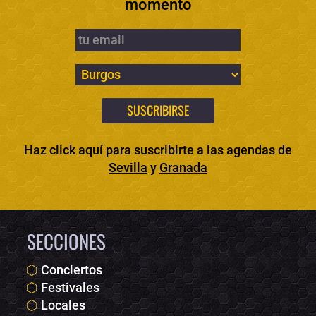
momento
Haz click aquí para suscribirte a las agendas de
Sevilla
y
Granada
SECCIONES
Conciertos
Festivales
Locales