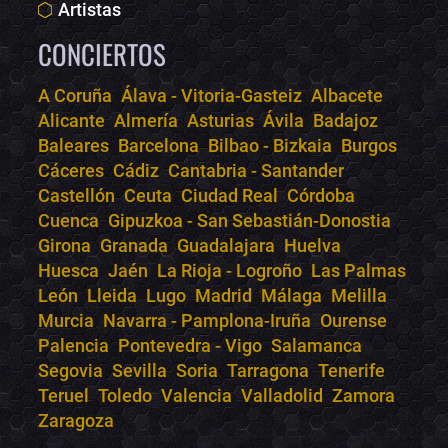
Artistas
CONCIERTOS
A Coruña
Álava - Vitoria-Gasteiz
Albacete
Alicante
Almería
Asturias
Ávila
Badajoz
Bololoco · conciertos.club
Baleares
Barcelona
Bilbao - Bizkaia
Burgos
Online · Te ayudo a encontrar conciertos
Cáceres
Cádiz
Cantabria - Santander
Castellón
Ceuta
Ciudad Real
Córdoba
Cuenca
Gipuzkoa - San Sebastián-Donostia
Girona
Granada
Guadalajara
Huelva
Huesca
Jaén
La Rioja - Logroño
Las Palmas
León
Lleida
Lugo
Madrid
Málaga
Melilla
Murcia
Navarra - Pamplona-Iruña
Ourense
Palencia
Pontevedra - Vigo
Salamanca
Segovia
Sevilla
Soria
Tarragona
Tenerife
Teruel
Toledo
Valencia
Valladolid
Zamora
Zaragoza