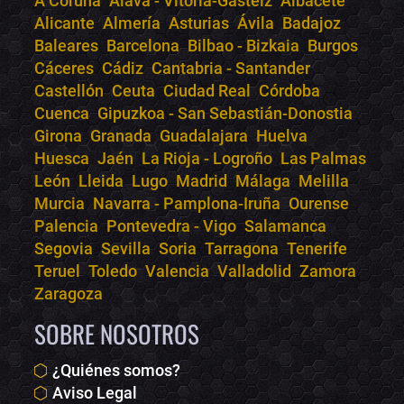
A Coruña
Álava - Vitoria-Gasteiz
Albacete
Alicante
Almería
Asturias
Ávila
Badajoz
Bololoco · conciertos.club
Baleares
Barcelona
Bilbao - Bizkaia
Burgos
Online · Te ayudo a encontrar conciertos
Cáceres
Cádiz
Cantabria - Santander
Castellón
Ceuta
Ciudad Real
Córdoba
Cuenca
Gipuzkoa - San Sebastián-Donostia
Girona
Granada
Guadalajara
Huelva
Huesca
Jaén
La Rioja - Logroño
Las Palmas
León
Lleida
Lugo
Madrid
Málaga
Melilla
Murcia
Navarra - Pamplona-Iruña
Ourense
Palencia
Pontevedra - Vigo
Salamanca
Segovia
Sevilla
Soria
Tarragona
Tenerife
Teruel
Toledo
Valencia
Valladolid
Zamora
Zaragoza
SOBRE NOSOTROS
¿Quiénes somos?
Aviso Legal