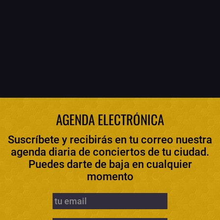
AGENDA ELECTRÓNICA
Suscríbete y recibirás en tu correo nuestra
agenda diaria de conciertos de tu ciudad.
Puedes darte de baja en cualquier
momento