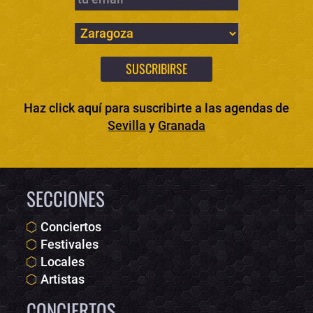
Haz click aquí para suscribirte a las agendas de
Sevilla
y
Granada
SECCIONES
Conciertos
Festivales
Locales
Artistas
CONCIERTOS