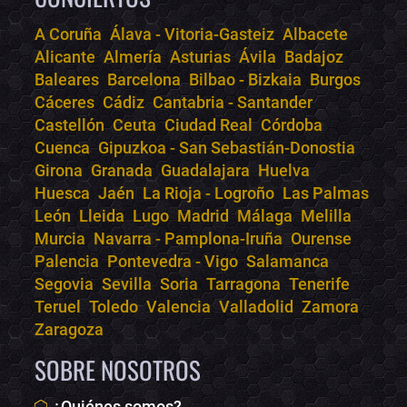
A Coruña
Álava - Vitoria-Gasteiz
Albacete
Alicante
Almería
Asturias
Ávila
Badajoz
Bololoco · conciertos.club
Baleares
Barcelona
Bilbao - Bizkaia
Burgos
Online · Te ayudo a encontrar conciertos
Cáceres
Cádiz
Cantabria - Santander
Castellón
Ceuta
Ciudad Real
Córdoba
Cuenca
Gipuzkoa - San Sebastián-Donostia
Girona
Granada
Guadalajara
Huelva
Huesca
Jaén
La Rioja - Logroño
Las Palmas
León
Lleida
Lugo
Madrid
Málaga
Melilla
Murcia
Navarra - Pamplona-Iruña
Ourense
Palencia
Pontevedra - Vigo
Salamanca
Segovia
Sevilla
Soria
Tarragona
Tenerife
Teruel
Toledo
Valencia
Valladolid
Zamora
Zaragoza
SOBRE NOSOTROS
¿Quiénes somos?