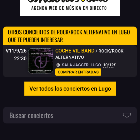
OTROS CONCIERTOS DE ROCK/ROCK ALTERNATIVO EN LUGO
QUE TE PUEDEN INTERESAR
V11/9/26
COCHÉ VIL BAND
/ ROCK/ROCK
ALTERNATIVO
22:30
SALA JAGGER. LUGO
10
/
12
€
COMPRAR ENTRADAS
Ver todos los conciertos en Lugo
Buscar conciertos