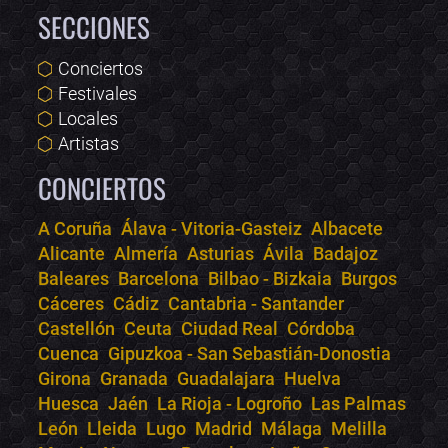
SECCIONES
Conciertos
Festivales
Locales
Artistas
CONCIERTOS
A Coruña
Álava - Vitoria-Gasteiz
Albacete
Alicante
Almería
Asturias
Ávila
Badajoz
Bololoco · conciertos.club
Baleares
Barcelona
Bilbao - Bizkaia
Burgos
Online · Te ayudo a encontrar conciertos
Cáceres
Cádiz
Cantabria - Santander
Castellón
Ceuta
Ciudad Real
Córdoba
Cuenca
Gipuzkoa - San Sebastián-Donostia
Girona
Granada
Guadalajara
Huelva
Huesca
Jaén
La Rioja - Logroño
Las Palmas
León
Lleida
Lugo
Madrid
Málaga
Melilla