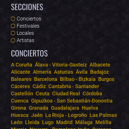
SECCIONES
Conciertos
Festivales
Locales
Artistas
CONCIERTOS
A Coruña
Álava - Vitoria-Gasteiz
Albacete
Alicante
Almería
Asturias
Ávila
Badajoz
Bololoco · conciertos.club
Baleares
Barcelona
Bilbao - Bizkaia
Burgos
Online · Te ayudo a encontrar conciertos
Cáceres
Cádiz
Cantabria - Santander
Castellón
Ceuta
Ciudad Real
Córdoba
Cuenca
Gipuzkoa - San Sebastián-Donostia
Girona
Granada
Guadalajara
Huelva
Huesca
Jaén
La Rioja - Logroño
Las Palmas
León
Lleida
Lugo
Madrid
Málaga
Melilla