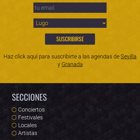
Haz click aquí para suscribirte a las agendas de
Sevilla
y
Granada
SECCIONES
Conciertos
Festivales
Locales
Artistas