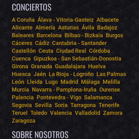
CONCIERTOS
A Coruña
Álava - Vitoria-Gasteiz
Albacete
Alicante
Almería
Asturias
Ávila
Badajoz
Bololoco · conciertos.club
Baleares
Barcelona
Bilbao - Bizkaia
Burgos
Online · Te ayudo a encontrar conciertos
Cáceres
Cádiz
Cantabria - Santander
Castellón
Ceuta
Ciudad Real
Córdoba
Cuenca
Gipuzkoa - San Sebastián-Donostia
Girona
Granada
Guadalajara
Huelva
Huesca
Jaén
La Rioja - Logroño
Las Palmas
León
Lleida
Lugo
Madrid
Málaga
Melilla
Murcia
Navarra - Pamplona-Iruña
Ourense
Palencia
Pontevedra - Vigo
Salamanca
Segovia
Sevilla
Soria
Tarragona
Tenerife
Teruel
Toledo
Valencia
Valladolid
Zamora
Zaragoza
SOBRE NOSOTROS