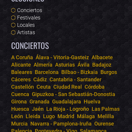
Conciertos
Festivales
Locales
Artistas
CONCIERTOS
A Coruña
Álava - Vitoria-Gasteiz
Albacete
Alicante
Almería
Asturias
Ávila
Badajoz
Bololoco · conciertos.club
Baleares
Barcelona
Bilbao - Bizkaia
Burgos
Online · Te ayudo a encontrar conciertos
Cáceres
Cádiz
Cantabria - Santander
Castellón
Ceuta
Ciudad Real
Córdoba
Cuenca
Gipuzkoa - San Sebastián-Donostia
Girona
Granada
Guadalajara
Huelva
Huesca
Jaén
La Rioja - Logroño
Las Palmas
León
Lleida
Lugo
Madrid
Málaga
Melilla
Murcia
Navarra - Pamplona-Iruña
Ourense
Palencia
Pontevedra - Vigo
Salamanca