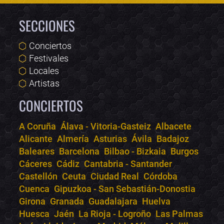
SECCIONES
Conciertos
Festivales
Locales
Artistas
CONCIERTOS
A Coruña
Álava - Vitoria-Gasteiz
Albacete
Alicante
Almería
Asturias
Ávila
Badajoz
Bololoco · conciertos.club
Baleares
Barcelona
Bilbao - Bizkaia
Burgos
Online · Te ayudo a encontrar conciertos
Cáceres
Cádiz
Cantabria - Santander
Castellón
Ceuta
Ciudad Real
Córdoba
Cuenca
Gipuzkoa - San Sebastián-Donostia
Girona
Granada
Guadalajara
Huelva
Huesca
Jaén
La Rioja - Logroño
Las Palmas