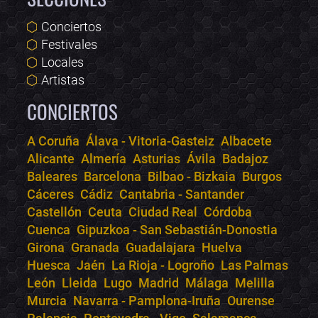
Conciertos
Festivales
Locales
Artistas
CONCIERTOS
A Coruña
Álava - Vitoria-Gasteiz
Albacete
Alicante
Almería
Asturias
Ávila
Badajoz
Bololoco · conciertos.club
Baleares
Barcelona
Bilbao - Bizkaia
Burgos
Online · Te ayudo a encontrar conciertos
Cáceres
Cádiz
Cantabria - Santander
Castellón
Ceuta
Ciudad Real
Córdoba
Cuenca
Gipuzkoa - San Sebastián-Donostia
Girona
Granada
Guadalajara
Huelva
Huesca
Jaén
La Rioja - Logroño
Las Palmas
León
Lleida
Lugo
Madrid
Málaga
Melilla
Murcia
Navarra - Pamplona-Iruña
Ourense