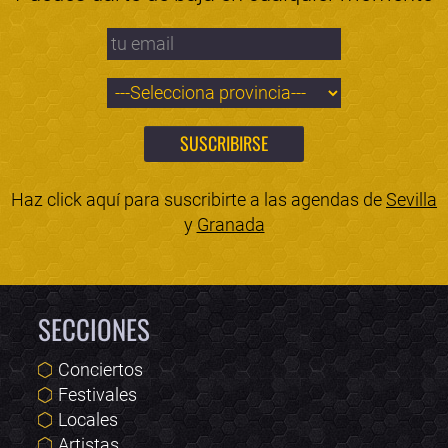
Haz click aquí para suscribirte a las agendas de
Sevilla
y
Granada
SECCIONES
Conciertos
Festivales
Locales
Artistas