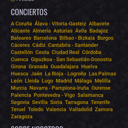
CONCIERTOS
A Coruña
Álava - Vitoria-Gasteiz
Albacete
Alicante
Almería
Asturias
Ávila
Badajoz
Bololoco · conciertos.club
Baleares
Barcelona
Bilbao - Bizkaia
Burgos
Online · Te ayudo a encontrar conciertos
Cáceres
Cádiz
Cantabria - Santander
Castellón
Ceuta
Ciudad Real
Córdoba
Cuenca
Gipuzkoa - San Sebastián-Donostia
Girona
Granada
Guadalajara
Huelva
Huesca
Jaén
La Rioja - Logroño
Las Palmas
León
Lleida
Lugo
Madrid
Málaga
Melilla
Murcia
Navarra - Pamplona-Iruña
Ourense
Palencia
Pontevedra - Vigo
Salamanca
Segovia
Sevilla
Soria
Tarragona
Tenerife
Teruel
Toledo
Valencia
Valladolid
Zamora
Zaragoza