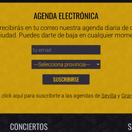
AGENDA ELECTRÓNICA
 recibirás en tu correo nuestra agenda diaria de 
ciudad. Puedes darte de baja en cualquier mom
click aquí para suscribirte a las agendas de
Sevilla
y
Gra
CONCIERTOS
S