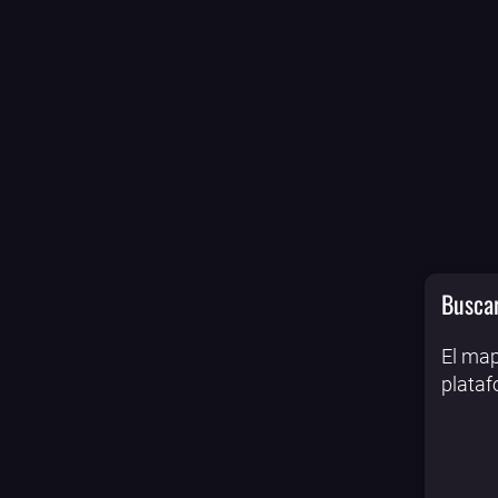
Buscar
El map
plataf