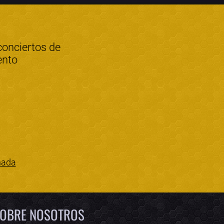
conciertos de
ento
nada
Bololoco · conciertos.club
Online · Te ayudo a encontrar conciertos
OBRE NOSOTROS