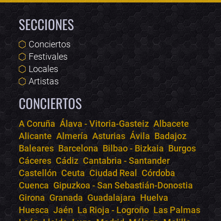
SECCIONES
Conciertos
Festivales
Locales
Artistas
CONCIERTOS
A Coruña
Álava - Vitoria-Gasteiz
Albacete
Alicante
Almería
Asturias
Ávila
Badajoz
Bololoco · conciertos.club
Baleares
Barcelona
Bilbao - Bizkaia
Burgos
Online · Te ayudo a encontrar conciertos
Cáceres
Cádiz
Cantabria - Santander
Castellón
Ceuta
Ciudad Real
Córdoba
Cuenca
Gipuzkoa - San Sebastián-Donostia
Girona
Granada
Guadalajara
Huelva
Huesca
Jaén
La Rioja - Logroño
Las Palmas