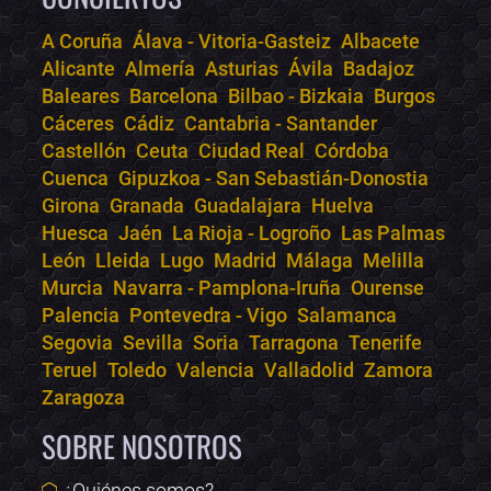
A Coruña
Álava - Vitoria-Gasteiz
Albacete
Alicante
Almería
Asturias
Ávila
Badajoz
Bololoco · conciertos.club
Baleares
Barcelona
Bilbao - Bizkaia
Burgos
Online · Te ayudo a encontrar conciertos
Cáceres
Cádiz
Cantabria - Santander
Castellón
Ceuta
Ciudad Real
Córdoba
Cuenca
Gipuzkoa - San Sebastián-Donostia
Girona
Granada
Guadalajara
Huelva
Huesca
Jaén
La Rioja - Logroño
Las Palmas
León
Lleida
Lugo
Madrid
Málaga
Melilla
Murcia
Navarra - Pamplona-Iruña
Ourense
Palencia
Pontevedra - Vigo
Salamanca
Segovia
Sevilla
Soria
Tarragona
Tenerife
Teruel
Toledo
Valencia
Valladolid
Zamora
Zaragoza
SOBRE NOSOTROS
¿Quiénes somos?