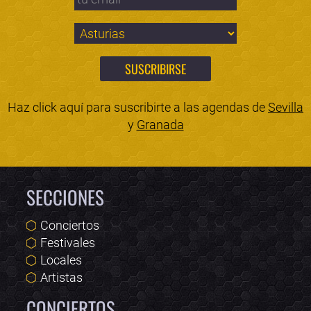
Haz click aquí para suscribirte a las agendas de
Sevilla
y
Granada
SECCIONES
Conciertos
Festivales
Locales
Artistas
CONCIERTOS