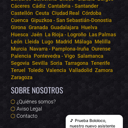
Online · Te ayudo a encontrar conciertos
Cáceres
Cádiz
Cantabria - Santander
Castellón
Ceuta
Ciudad Real
Córdoba
Cuenca
Gipuzkoa - San Sebastián-Donostia
Girona
Granada
Guadalajara
Huelva
Huesca
Jaén
La Rioja - Logroño
Las Palmas
León
Lleida
Lugo
Madrid
Málaga
Melilla
Murcia
Navarra - Pamplona-Iruña
Ourense
Palencia
Pontevedra - Vigo
Salamanca
Segovia
Sevilla
Soria
Tarragona
Tenerife
Teruel
Toledo
Valencia
Valladolid
Zamora
Zaragoza
SOBRE NOSOTROS
¿Quiénes somos?
Aviso Legal
Contacto
🎵 Prueba
Bololoco
,
nuestro nuevo asistente