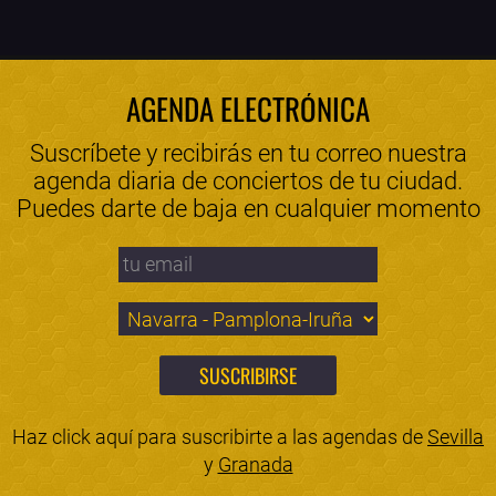
AGENDA ELECTRÓNICA
Suscríbete y recibirás en tu correo nuestra
agenda diaria de conciertos de tu ciudad.
Puedes darte de baja en cualquier momento
Haz click aquí para suscribirte a las agendas de
Sevilla
y
Granada