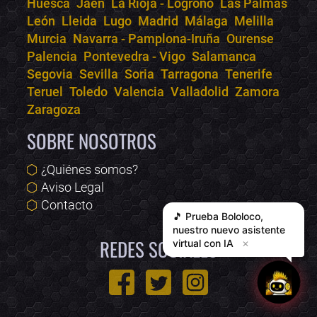
Huesca
Jaén
La Rioja - Logroño
Las Palmas
León
Lleida
Lugo
Madrid
Málaga
Melilla
Murcia
Navarra - Pamplona-Iruña
Ourense
Palencia
Pontevedra - Vigo
Salamanca
Segovia
Sevilla
Soria
Tarragona
Tenerife
Teruel
Toledo
Valencia
Valladolid
Zamora
Zaragoza
SOBRE NOSOTROS
¿Quiénes somos?
Aviso Legal
Contacto
🎵 Prueba
Bololoco
,
nuestro nuevo asistente
REDES SOCIALES
virtual con IA
✕