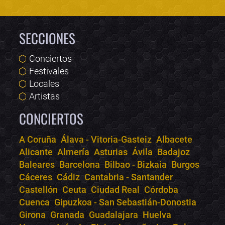
SECCIONES
Conciertos
Festivales
Locales
Artistas
CONCIERTOS
A Coruña
Álava - Vitoria-Gasteiz
Albacete
Alicante
Almería
Asturias
Ávila
Badajoz
Bololoco · conciertos.club
Baleares
Barcelona
Bilbao - Bizkaia
Burgos
Online · Te ayudo a encontrar conciertos
Cáceres
Cádiz
Cantabria - Santander
Castellón
Ceuta
Ciudad Real
Córdoba
Cuenca
Gipuzkoa - San Sebastián-Donostia
Girona
Granada
Guadalajara
Huelva