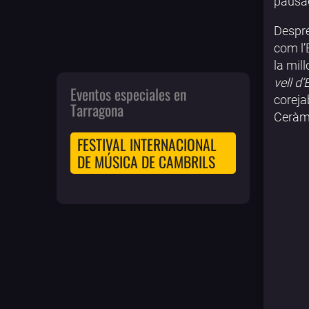
pausad
Despré
com l’
la mill
vell d’
Eventos especiales en
coreja
Tarragona
Ceràm
FESTIVAL INTERNACIONAL
DE MÚSICA DE CAMBRILS