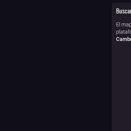
Buscar
El map
plataf
Cambri