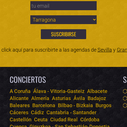
click aquí para suscribirte a las agendas de
Sevilla
y
Gra
CONCIERTOS
S
A Coruña
Álava - Vitoria-Gasteiz
Albacete
Alicante
Almería
Asturias
Ávila
Badajoz
Baleares
Barcelona
Bilbao - Bizkaia
Burgos
Cáceres
Cádiz
Cantabria - Santander
Castellón
Ceuta
Ciudad Real
Córdoba
Cuenca
Gipuzkoa - San Sebastián-Donostia