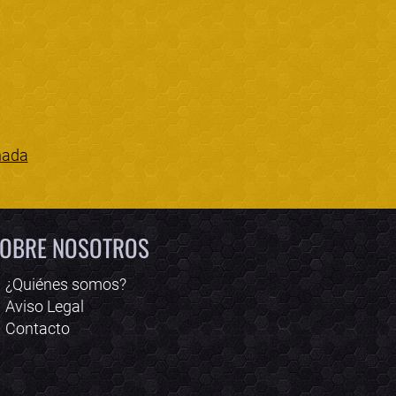
nada
Bololoco · conciertos.club
Online · Te ayudo a encontrar conciertos
OBRE NOSOTROS
¿Quiénes somos?
Aviso Legal
Contacto