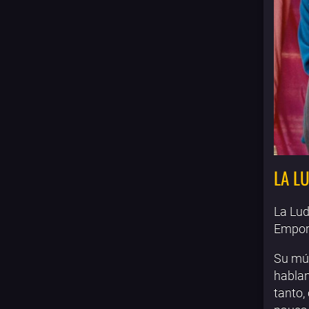
LA L
La Lud
Empord
Su mús
hablan
tanto,