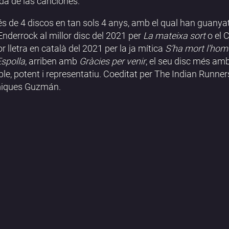
a de las canciones.
s de 4 discos en tan sols 4 anys, amb el qual han guanya
Enderrock al millor disc del 2021 per
La mateixa sort
o el C
or lletra en català del 2021 per la ja mítica
S’ha mort l’ho
Espolla
, arriben amb
Gràcies per venir
, el seu disc més amb
ble, potent i representatiu. Coeditat per The Indian Runners
iques Guzmán.