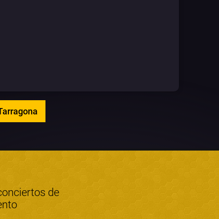
 Tarragona
conciertos de
ento