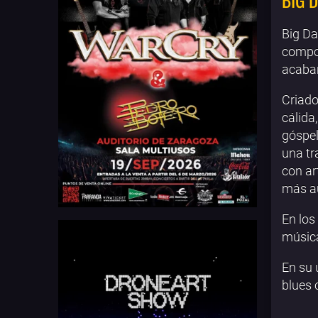
Big Da
compos
acabar
Criado 
cálida
góspel
una tr
con ar
más au
En los
música
En su 
blues 