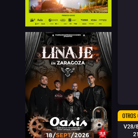
OTROS 
V28/
2