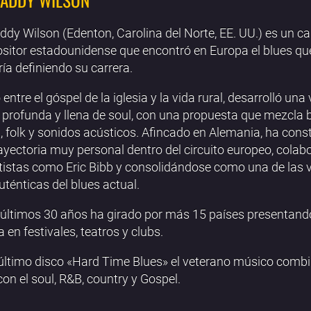
ddy Wilson (Edenton, Carolina del Norte, EE. UU.) es un c
itor estadounidense que encontró en Europa el blues qu
ía definiendo su carrera.
entre el góspel de la iglesia y la vida rural, desarrolló una
, profunda y llena de soul, con una propuesta que mezcla b
, folk y sonidos acústicos. Afincado en Alemania, ha cons
ayectoria muy personal dentro del circuito europeo, cola
tistas como Eric Bibb y consolidándose como una de las 
ténticas del blues actual.
 últimos 30 años ha girado por más 15 países presentand
 en festivales, teatros y clubs.
último disco «Hard Time Blues» el veterano músico combi
con el soul, R&B, country y Gospel.