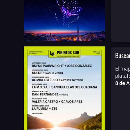
Buscar
El map
plataf
8 de 