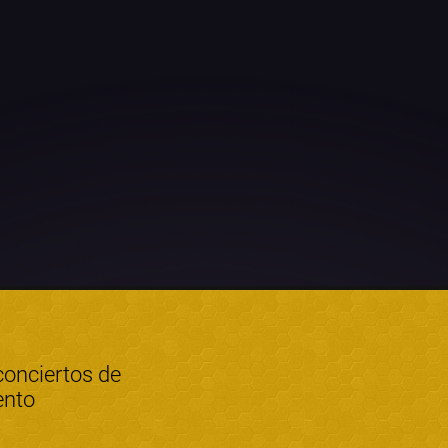
conciertos de
ento