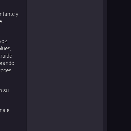
antante y
e
 voz
lues,
truido
borando
voces
o su
na el