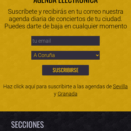
Suscríbete y recibirás en tu correo nuestra
agenda diaria de conciertos de tu ciudad.
Puedes darte de baja en cualquier momento
Haz click aquí para suscribirte a las agendas de
Sevilla
y
Granada
SECCIONES