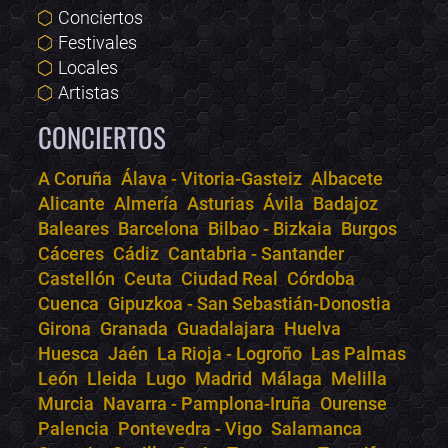
Conciertos
Festivales
Locales
Artistas
CONCIERTOS
A Coruña
Álava - Vitoria-Gasteiz
Albacete
Alicante
Almería
Asturias
Ávila
Badajoz
Bololoco · conciertos.club
Baleares
Barcelona
Bilbao - Bizkaia
Burgos
Online · Te ayudo a encontrar conciertos
Cáceres
Cádiz
Cantabria - Santander
Castellón
Ceuta
Ciudad Real
Córdoba
Cuenca
Gipuzkoa - San Sebastián-Donostia
Girona
Granada
Guadalajara
Huelva
Huesca
Jaén
La Rioja - Logroño
Las Palmas
León
Lleida
Lugo
Madrid
Málaga
Melilla
Murcia
Navarra - Pamplona-Iruña
Ourense
Palencia
Pontevedra - Vigo
Salamanca