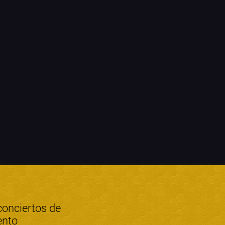
conciertos de
ento