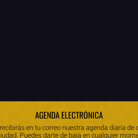
AGENDA ELECTRÓNICA
 recibirás en tu correo nuestra agenda diaria de 
ciudad. Puedes darte de baja en cualquier mom