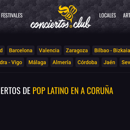
FESTIVALES
LOCALES
ART
d
Barcelona
Valencia
Zaragoza
Bilbao - Bizkai
ra - Vigo
Málaga
Almería
Córdoba
Jaén
Sev
IERTOS DE
POP LATINO EN A CORUÑA