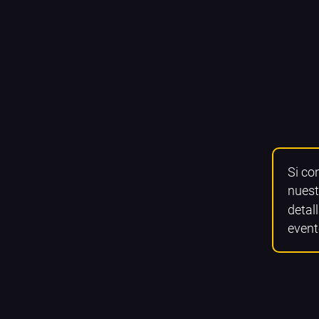
Si co
nuest
detall
event