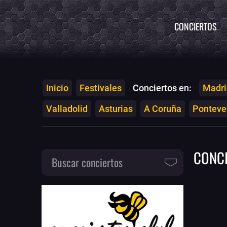
CONCIERTOS
Inicio
Festivales
Conciertos en:
Madri
Valladolid
Asturias
A Coruña
Ponteved
CONC
Buscar conciertos