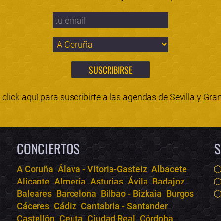
click aquí para suscribirte a las agendas de
Sevilla
y
Gra
CONCIERTOS
S
A Coruña
Álava - Vitoria-Gasteiz
Albacete
Alicante
Almería
Asturias
Ávila
Badajoz
Baleares
Barcelona
Bilbao - Bizkaia
Burgos
Cáceres
Cádiz
Cantabria - Santander
Castellón
Ceuta
Ciudad Real
Córdoba