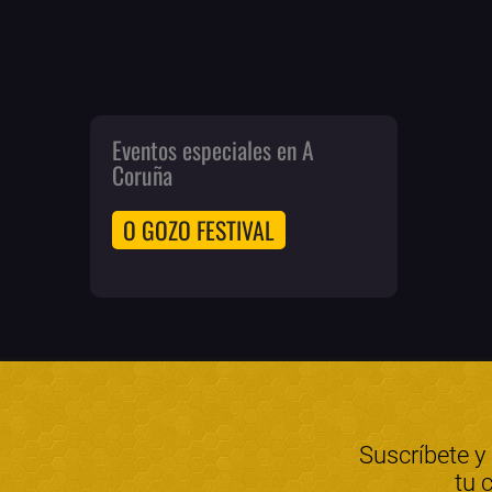
Eventos especiales en A
Coruña
O GOZO FESTIVAL
Suscríbete y
tu 