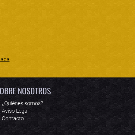
nada
Bololoco · conciertos.club
Online · Te ayudo a encontrar conciertos
OBRE NOSOTROS
¿Quiénes somos?
Aviso Legal
Contacto