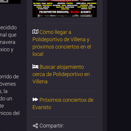
decidido
Cómo llegar a
onal que
Polideportivo de Villena y
imavera
próximos conciertos en el
xico y
local
Buscar alojamiento
cerca de Polideportivo en
orrido de
Villena
jóvenes
, la
ndo un
Próximos conciertos de
te
Evaristo
nicos del
Compartir: