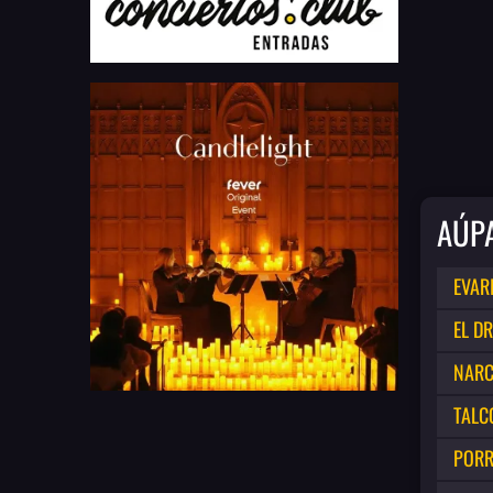
AÚPA
EVAR
EL D
NAR
TALC
PORR