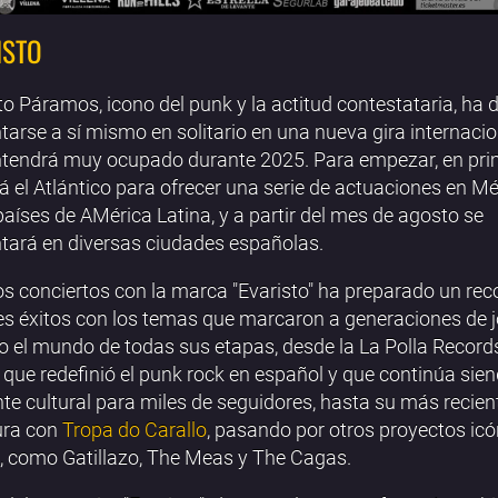
ISTO
to Páramos, icono del punk y la actitud contestataria, ha 
tarse a sí mismo en solitario en una nueva gira internaci
tendrá muy ocupado durante 2025. Para empezar, en pr
á el Atlántico para ofrecer una serie de actuaciones en Mé
países de AMérica Latina, y a partir del mes de agosto se
tará en diversas ciudades españolas.
os conciertos con la marca "Evaristo" ha preparado un rec
s éxitos con los temas que marcaron a generaciones de 
o el mundo de todas sus etapas, desde la La Polla Records
que redefinió el punk rock en español y que continúa sie
nte cultural para miles de seguidores, hasta su más recien
ura con
Tropa do Carallo
, pasando por otros proyectos icó
a, como Gatillazo, The Meas y The Cagas.