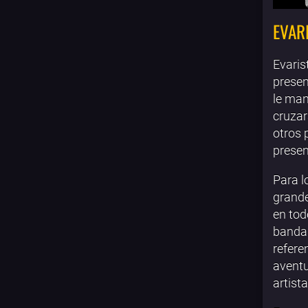
EVAR
Evaris
presen
le man
cruzar
otros 
presen
Para l
grande
en tod
banda 
refere
avent
artist