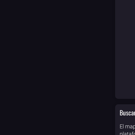
Buscar
El map
plataf