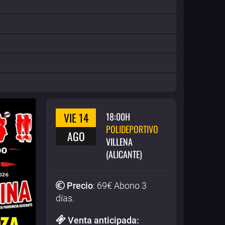
VIE 14
18:00H
POLIDEPORTIVO
AGO
VILLENA
(ALICANTE)
Precio
:
69
€ Abono 3
días.
Venta anticipada: