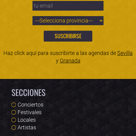
Haz click aquí para suscribirte a las agendas de
Sevilla
y
Granada
SECCIONES
Conciertos
Festivales
Locales
Artistas