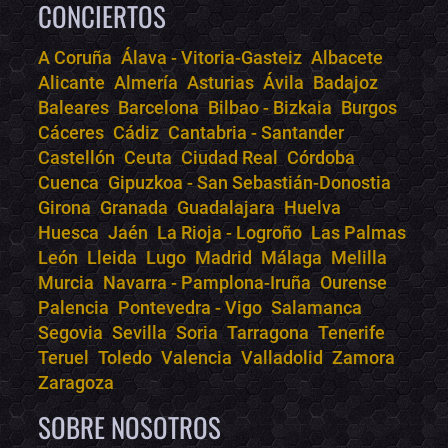
CONCIERTOS
A Coruña
Álava - Vitoria-Gasteiz
Albacete
Alicante
Almería
Asturias
Ávila
Badajoz
Bololoco · conciertos.club
Baleares
Barcelona
Bilbao - Bizkaia
Burgos
Online · Te ayudo a encontrar conciertos
Cáceres
Cádiz
Cantabria - Santander
Castellón
Ceuta
Ciudad Real
Córdoba
Cuenca
Gipuzkoa - San Sebastián-Donostia
Girona
Granada
Guadalajara
Huelva
Huesca
Jaén
La Rioja - Logroño
Las Palmas
León
Lleida
Lugo
Madrid
Málaga
Melilla
Murcia
Navarra - Pamplona-Iruña
Ourense
Palencia
Pontevedra - Vigo
Salamanca
Segovia
Sevilla
Soria
Tarragona
Tenerife
Teruel
Toledo
Valencia
Valladolid
Zamora
Zaragoza
SOBRE NOSOTROS