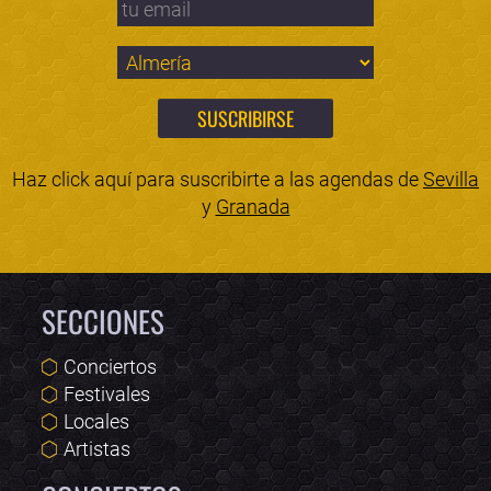
Haz click aquí para suscribirte a las agendas de
Sevilla
y
Granada
SECCIONES
Conciertos
Festivales
Locales
Artistas