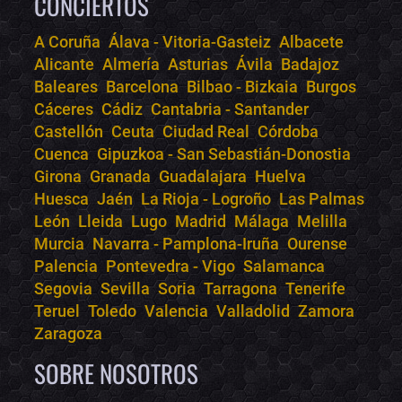
CONCIERTOS
A Coruña
Álava - Vitoria-Gasteiz
Albacete
Alicante
Almería
Asturias
Ávila
Badajoz
Bololoco · conciertos.club
Baleares
Barcelona
Bilbao - Bizkaia
Burgos
Online · Te ayudo a encontrar conciertos
Cáceres
Cádiz
Cantabria - Santander
Castellón
Ceuta
Ciudad Real
Córdoba
Cuenca
Gipuzkoa - San Sebastián-Donostia
Girona
Granada
Guadalajara
Huelva
Huesca
Jaén
La Rioja - Logroño
Las Palmas
León
Lleida
Lugo
Madrid
Málaga
Melilla
Murcia
Navarra - Pamplona-Iruña
Ourense
Palencia
Pontevedra - Vigo
Salamanca
Segovia
Sevilla
Soria
Tarragona
Tenerife
Teruel
Toledo
Valencia
Valladolid
Zamora
Zaragoza
SOBRE NOSOTROS