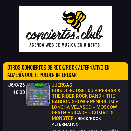
OTROS CONCIERTOS DE ROCK/ROCK ALTERNATIVO EN
ALMERÍA QUE TE PUEDEN INTERESAR
J6/8/26
JUERGAS
BOIKOT + JOSETXU PIPERRAK &
18:00
THE RIBER ROCK BAND + THE
BABOON SHOW + PENDULUM +
LONCHA VELASCO + MOSCOW
DEATH BRIGADE + GOMAD! &
MONSTER
/ ROCK/ROCK
ALTERNATIVO