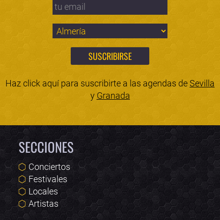
Haz click aquí para suscribirte a las agendas de
Sevilla
y
Granada
SECCIONES
Conciertos
Festivales
Locales
Artistas