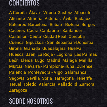
CONCIERTOS
A Coruña
Álava - Vitoria-Gasteiz
Albacete
Alicante
Almería
Asturias
Ávila
Badajoz
Bololoco · conciertos.club
Baleares
Barcelona
Bilbao - Bizkaia
Burgos
Online · Te ayudo a encontrar conciertos
Cáceres
Cádiz
Cantabria - Santander
Castellón
Ceuta
Ciudad Real
Córdoba
Cuenca
Gipuzkoa - San Sebastián-Donostia
Girona
Granada
Guadalajara
Huelva
Huesca
Jaén
La Rioja - Logroño
Las Palmas
León
Lleida
Lugo
Madrid
Málaga
Melilla
Murcia
Navarra - Pamplona-Iruña
Ourense
Palencia
Pontevedra - Vigo
Salamanca
Segovia
Sevilla
Soria
Tarragona
Tenerife
Teruel
Toledo
Valencia
Valladolid
Zamora
Zaragoza
SOBRE NOSOTROS