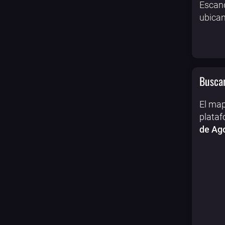
Escand
ubican
Buscar
El map
plataf
de Ag