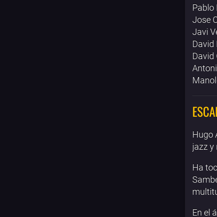
Pablo
Jose C
Javi V
David 
David
Anton
Manol
ESCA
Hugo A
jazz y
Ha toc
Sambe
multit
En el 