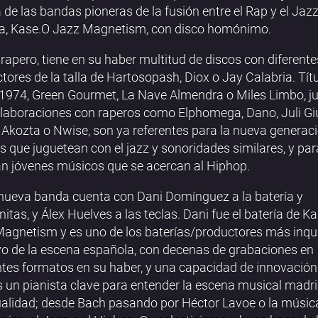
 de las bandas pioneras de la fusión entre el Rap y el Jaz
a, Kase.O Jazz Magnetism, con disco homónimo.
apero, tiene en su haber multitud de discos con diferente
tores de la talla de Hartosopash, Diox o Jay Calabria. Tít
974, Green Gourmet, La Nave Almendra o Miles Limbo, ju
laboraciones con raperos como Elphomega, Dano, Juli Giu
Akozta o Nwise, son ya referentes para la nueva generac
s que juguetean con el jazz y sonoridades similares, y pa
an jóvenes músicos que se acercan al Hiphop.
nueva banda cuenta con Dani Domínguez a la batería y
itas, y Álex Huelves a las teclas. Dani fue el batería de K
agnetism y es uno de los baterías/productores más inqu
vo de la escena española, con decenas de grabaciones en
ntes formatos en su haber, y una capacidad de innovación i
s un pianista clave para entender la escena musical madri
ualidad; desde Bach pasando por Héctor Lavoe o la músic