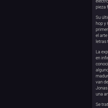
electr
pieza 
Su últ
hop y 
primer
el art
letras
La ex
en inf
conoci
alguno
maduro
van de
Jonas 
una am
Se tra