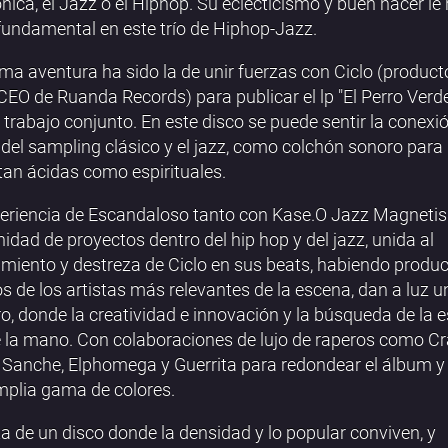
ónica, el Jazz o el Hiphop. Su eclecticismo y buen hacer le
fundamental en este trío de Hiphop-Jazz.
ima aventura ha sido la de unir fuerzas con Ciclo (product
CEO de Ruanda Records) para publicar el lp "El Perro Verde
 trabajo conjunto. En este disco se puede sentir la conexi
e del sampling clásico y el jazz, como colchón sonoro para
 tan ácidas como espirituales.
periencia de Escandaloso tanto con Kase.O Jazz Magnet
inidad de proyectos dentro del hip hop y del jazz, unida al
miento y destreza de Ciclo en sus beats, habiendo produc
s de los artistas más relevantes de la escena, dan a luz 
, donde la creatividad e innovación y la búsqueda de la 
 la mano. Con colaboraciones de lujo de raperos como Cr
Sanche, Elphomega y Guerrita para redondear el álbum y 
plia gama de colores.
ta de un disco donde la densidad y lo popular conviven, y