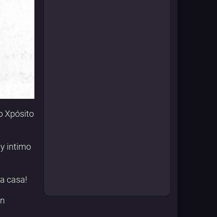
o Xpósito
y intimo
a casa!
ón