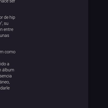
 hace ser
or de hip
", su
ón entre
 unas
ism como
ido a
un álbum
esencia
áneo,
darle