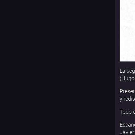
La seg
(Hugo 
Prese
y redi
Todo e
Escand
Javier