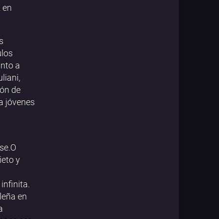
z en
s
ulos
nto a
liani,
ión de
ra jóvenes
ase.O
ieto y
nfinita.
leña en
a