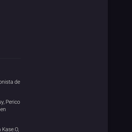
onista de
y, Perico
 en
a Kase.O,