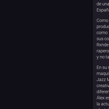
de una
Españ
Como r
produc
como 1
sus co
Rxnde 
rapero
y no t
En su 
maquin
Jazz M
creati
difere
Álex e
la act