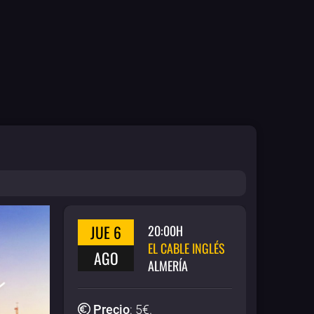
JUE 6
20:00H
EL CABLE INGLÉS
AGO
ALMERÍA
Precio
:
5
€.