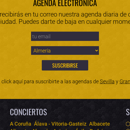
AGENDA ELECTRÓNICA
 recibirás en tu correo nuestra agenda diaria de 
ciudad. Puedes darte de baja en cualquier mom
click aquí para suscribirte a las agendas de
Sevilla
y
Gra
CONCIERTOS
S
A Coruña
Álava - Vitoria-Gasteiz
Albacete