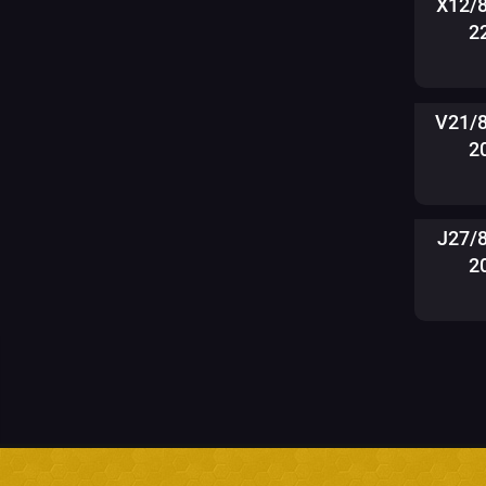
X12/
2
V21/
2
J27/
2