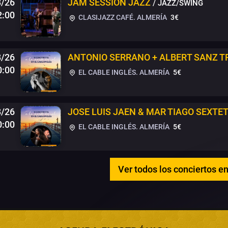
8/26
JAM SESSION JAZZ
/ JAZZ/SWING
2:00
CLASIJAZZ CAFÉ. ALMERÍA
3€
8/26
ANTONIO SERRANO + ALBERT SANZ T
0:00
EL CABLE INGLÉS. ALMERÍA
5€
8/26
JOSE LUIS JAEN & MAR TIAGO SEXTE
0:00
EL CABLE INGLÉS. ALMERÍA
5€
Ver todos los conciertos e