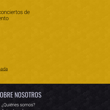
conciertos de
ento
nada
Bololoco · conciertos.club
Online · Te ayudo a encontrar conciertos
OBRE NOSOTROS
¿Quiénes somos?