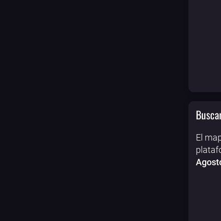
Buscar
El map
plataf
Agost