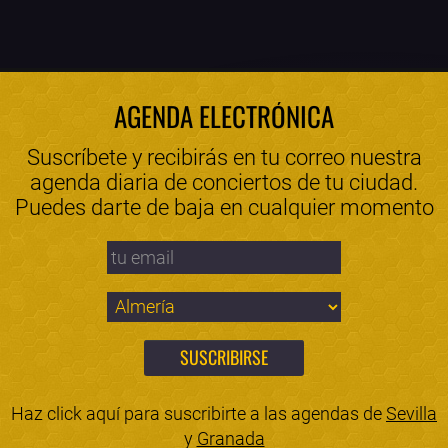
AGENDA ELECTRÓNICA
Suscríbete y recibirás en tu correo nuestra
agenda diaria de conciertos de tu ciudad.
Puedes darte de baja en cualquier momento
Haz click aquí para suscribirte a las agendas de
Sevilla
y
Granada