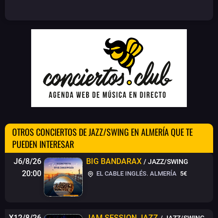
OTROS CONCIERTOS DE JAZZ/SWING EN ALMERÍA QUE TE
PUEDEN INTERESAR
J6/8/26
BIG BANDARAX
/ JAZZ/SWING
20:00
EL CABLE INGLÉS. ALMERÍA
5€
X12/8/26
JAM SESSION JAZZ
/ JAZZ/SWING