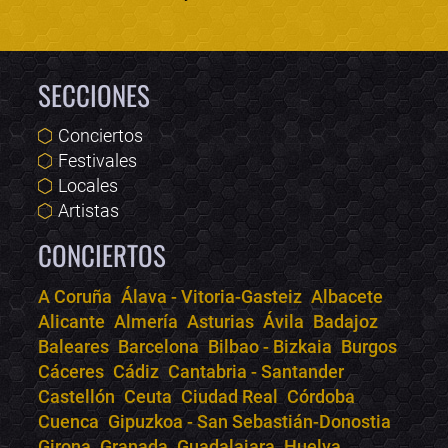
SECCIONES
Conciertos
Festivales
Locales
Artistas
CONCIERTOS
A Coruña
Álava - Vitoria-Gasteiz
Albacete
Alicante
Almería
Asturias
Ávila
Badajoz
Bololoco · conciertos.club
Baleares
Barcelona
Bilbao - Bizkaia
Burgos
Online · Te ayudo a encontrar conciertos
Cáceres
Cádiz
Cantabria - Santander
Castellón
Ceuta
Ciudad Real
Córdoba
Cuenca
Gipuzkoa - San Sebastián-Donostia
Girona
Granada
Guadalajara
Huelva