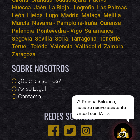
Huesca
Jaén
La Rioja - Logroño
Las Palmas
León
Lleida
Lugo
Madrid
Málaga
Melilla
Murcia
Navarra - Pamplona-Iruña
Ourense
Palencia
Pontevedra - Vigo
Salamanca
Segovia
Sevilla
Soria
Tarragona
Tenerife
Teruel
Toledo
Valencia
Valladolid
Zamora
Zaragoza
SOBRE NOSOTROS
¿Quiénes somos?
Aviso Legal
Contacto
🎵 Prueba
Bololoco
,
nuestro nuevo asistente
REDES SOCIALES
virtual con IA
✕