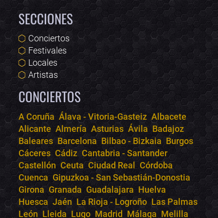
SECCIONES
Conciertos
Festivales
Locales
Artistas
CONCIERTOS
A Coruña
Álava - Vitoria-Gasteiz
Albacete
Alicante
Almería
Asturias
Ávila
Badajoz
Bololoco · conciertos.club
Baleares
Barcelona
Bilbao - Bizkaia
Burgos
Online · Te ayudo a encontrar conciertos
Cáceres
Cádiz
Cantabria - Santander
Castellón
Ceuta
Ciudad Real
Córdoba
Cuenca
Gipuzkoa - San Sebastián-Donostia
Girona
Granada
Guadalajara
Huelva
Huesca
Jaén
La Rioja - Logroño
Las Palmas
León
Lleida
Lugo
Madrid
Málaga
Melilla