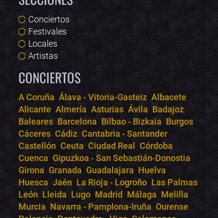
Conciertos
Festivales
Locales
Artistas
CONCIERTOS
A Coruña
Álava - Vitoria-Gasteiz
Albacete
Alicante
Almería
Asturias
Ávila
Badajoz
Bololoco · conciertos.club
Baleares
Barcelona
Bilbao - Bizkaia
Burgos
Online · Te ayudo a encontrar conciertos
Cáceres
Cádiz
Cantabria - Santander
Castellón
Ceuta
Ciudad Real
Córdoba
Cuenca
Gipuzkoa - San Sebastián-Donostia
Girona
Granada
Guadalajara
Huelva
Huesca
Jaén
La Rioja - Logroño
Las Palmas
León
Lleida
Lugo
Madrid
Málaga
Melilla
Murcia
Navarra - Pamplona-Iruña
Ourense