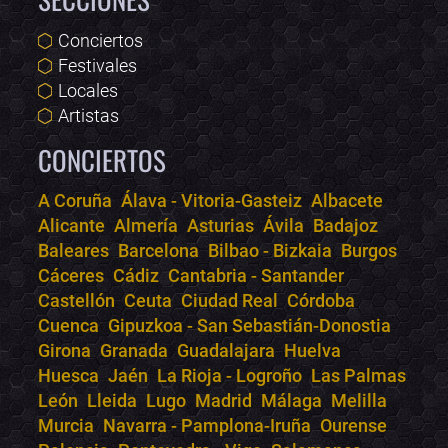
Conciertos
Festivales
Locales
Artistas
CONCIERTOS
A Coruña
Álava - Vitoria-Gasteiz
Albacete
Alicante
Almería
Asturias
Ávila
Badajoz
Bololoco · conciertos.club
Baleares
Barcelona
Bilbao - Bizkaia
Burgos
Online · Te ayudo a encontrar conciertos
Cáceres
Cádiz
Cantabria - Santander
Castellón
Ceuta
Ciudad Real
Córdoba
Cuenca
Gipuzkoa - San Sebastián-Donostia
Girona
Granada
Guadalajara
Huelva
Huesca
Jaén
La Rioja - Logroño
Las Palmas
León
Lleida
Lugo
Madrid
Málaga
Melilla
Murcia
Navarra - Pamplona-Iruña
Ourense