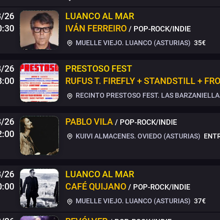
8/26
LUANCO AL MAR
0:30
IVÁN FERREIRO
/ POP-ROCK/INDIE
MUELLE VIEJO. LUANCO (ASTURIAS)
35€
8/26
PRESTOSO FEST
8:00
RUFUS T. FIREFLY + STANDSTILL + FRO
RECINTO PRESTOSO FEST. LAS BARZANIELLAS
8/26
PABLO VILA
/ POP-ROCK/INDIE
2:00
KUIVI ALMACENES. OVIEDO (ASTURIAS)
ENTR
8/26
LUANCO AL MAR
0:00
CAFÉ QUIJANO
/ POP-ROCK/INDIE
MUELLE VIEJO. LUANCO (ASTURIAS)
37€