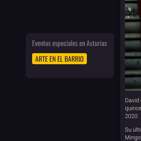
Eventos especiales en Asturias
ARTE EN EL BARRIO
David 
quince
2020.
Su últ
Mingot