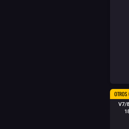
OTROS 
V7/
1