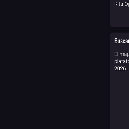
Rita O
Buscar
El map
plataf
2026