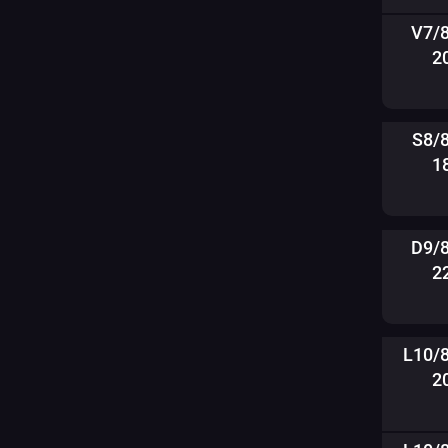
V7/
2
S8/
1
D9/
2
L10/
2