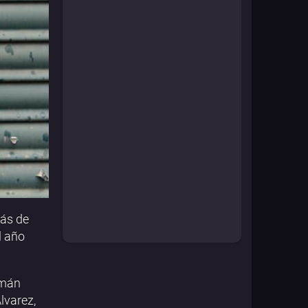
más de
l año
rmán
lvarez,