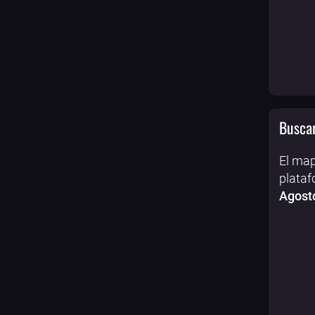
Buscar
El map
plataf
Agost