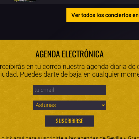
Ver todos los conciertos en
AGENDA ELECTRÓNICA
 recibirás en tu correo nuestra agenda diaria de 
ciudad. Puedes darte de baja en cualquier mom
click aquí para suscribirte a las agendas de
Sevilla
y
Gra