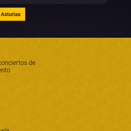
 Asturias
conciertos de
ento
nada