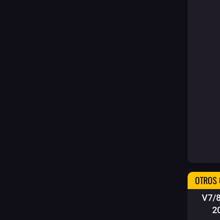
OTROS 
V7/
2