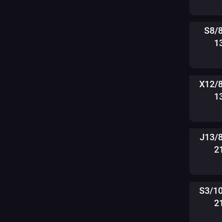
S8/
1
X12/
1
J13/
2
S3/1
2