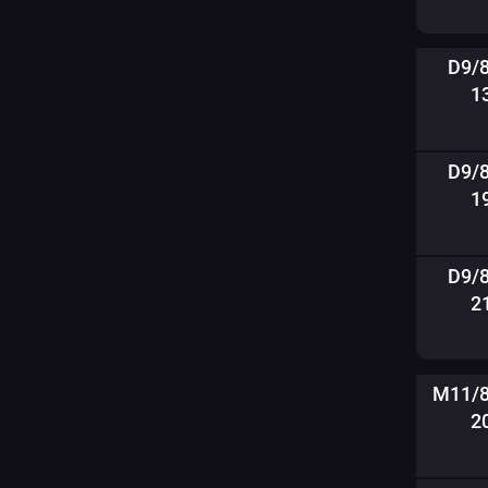
D9/
1
D9/
1
D9/
2
M11/8
2