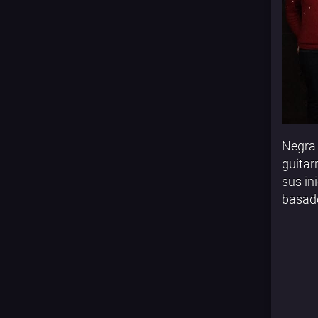
Negra 
guitar
sus in
basado