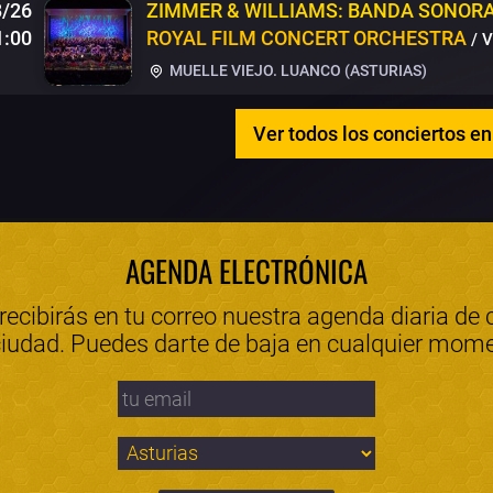
/26
ZIMMER & WILLIAMS: BANDA SONORA
1:00
ROYAL FILM CONCERT ORCHESTRA
/ 
MUELLE VIEJO. LUANCO (ASTURIAS)
Ver todos los conciertos en
AGENDA ELECTRÓNICA
 recibirás en tu correo nuestra agenda diaria de 
ciudad. Puedes darte de baja en cualquier mom