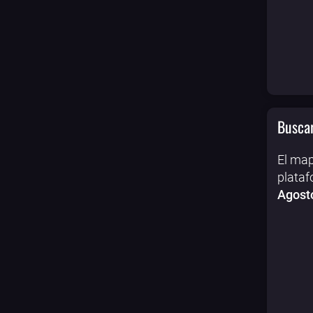
Buscar
El map
plataf
Agost