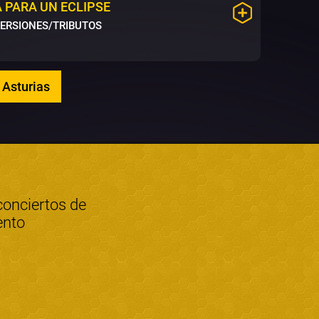
 PARA UN ECLIPSE
VERSIONES/TRIBUTOS
 Asturias
conciertos de
ento