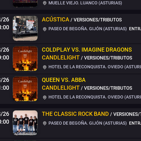
MUELLE VIEJO. LUANCO (ASTURIAS)
8/26
ACÚSTICA
/ VERSIONES/TRIBUTOS
3:00
PASEO DE BEGOÑA. GIJÓN (ASTURIAS)
ENTR
8/26
COLDPLAY VS. IMAGINE DRAGONS
9:00
CANDLELIGHT
/ VERSIONES/TRIBUTOS
HOTEL DE LA RECONQUISTA. OVIEDO (ASTURI
8/26
QUEEN VS. ABBA
1:00
CANDLELIGHT
/ VERSIONES/TRIBUTOS
HOTEL DE LA RECONQUISTA. OVIEDO (ASTURI
/26
THE CLASSIC ROCK BAND
/ VERSIONES/
0:00
PASEO DE BEGOÑA. GIJÓN (ASTURIAS)
ENTR