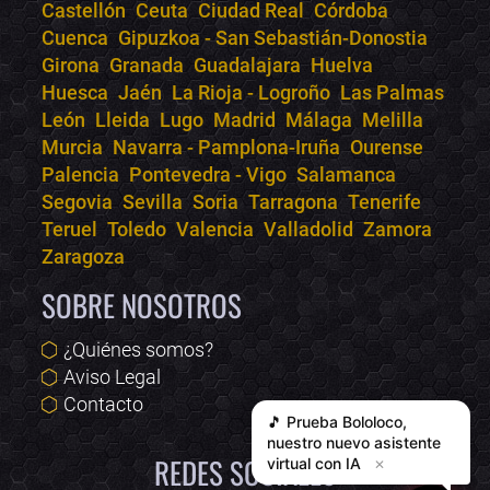
Castellón
Ceuta
Ciudad Real
Córdoba
Cuenca
Gipuzkoa - San Sebastián-Donostia
Girona
Granada
Guadalajara
Huelva
Huesca
Jaén
La Rioja - Logroño
Las Palmas
León
Lleida
Lugo
Madrid
Málaga
Melilla
Murcia
Navarra - Pamplona-Iruña
Ourense
Palencia
Pontevedra - Vigo
Salamanca
Segovia
Sevilla
Soria
Tarragona
Tenerife
Teruel
Toledo
Valencia
Valladolid
Zamora
Zaragoza
SOBRE NOSOTROS
¿Quiénes somos?
Aviso Legal
Contacto
🎵 Prueba
Bololoco
,
nuestro nuevo asistente
REDES SOCIALES
virtual con IA
✕