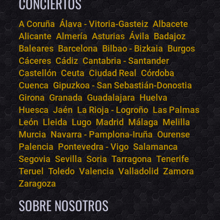
CONCIERTOS
A Coruña
Álava - Vitoria-Gasteiz
Albacete
Alicante
Almería
Asturias
Ávila
Badajoz
Bololoco · conciertos.club
Baleares
Barcelona
Bilbao - Bizkaia
Burgos
Online · Te ayudo a encontrar conciertos
Cáceres
Cádiz
Cantabria - Santander
Castellón
Ceuta
Ciudad Real
Córdoba
Cuenca
Gipuzkoa - San Sebastián-Donostia
Girona
Granada
Guadalajara
Huelva
Huesca
Jaén
La Rioja - Logroño
Las Palmas
León
Lleida
Lugo
Madrid
Málaga
Melilla
Murcia
Navarra - Pamplona-Iruña
Ourense
Palencia
Pontevedra - Vigo
Salamanca
Segovia
Sevilla
Soria
Tarragona
Tenerife
Teruel
Toledo
Valencia
Valladolid
Zamora
Zaragoza
SOBRE NOSOTROS