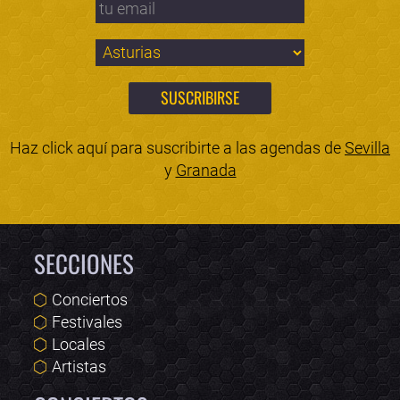
Haz click aquí para suscribirte a las agendas de
Sevilla
y
Granada
SECCIONES
Conciertos
Festivales
Locales
Artistas