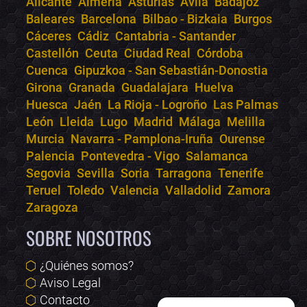
Alicante
Almería
Asturias
Ávila
Badajoz
Bololoco · conciertos.club
Baleares
Barcelona
Bilbao - Bizkaia
Burgos
Online · Te ayudo a encontrar conciertos
Cáceres
Cádiz
Cantabria - Santander
Castellón
Ceuta
Ciudad Real
Córdoba
Cuenca
Gipuzkoa - San Sebastián-Donostia
Girona
Granada
Guadalajara
Huelva
Huesca
Jaén
La Rioja - Logroño
Las Palmas
León
Lleida
Lugo
Madrid
Málaga
Melilla
Murcia
Navarra - Pamplona-Iruña
Ourense
Palencia
Pontevedra - Vigo
Salamanca
Segovia
Sevilla
Soria
Tarragona
Tenerife
Teruel
Toledo
Valencia
Valladolid
Zamora
Zaragoza
SOBRE NOSOTROS
¿Quiénes somos?
Aviso Legal
Contacto