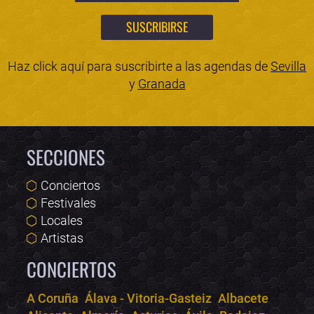
Haz click aquí para suscribirte a las agendas de
Sevilla
y
Granada
SECCIONES
Conciertos
Festivales
Locales
Artistas
CONCIERTOS
A Coruña
Álava - Vitoria-Gasteiz
Albacete