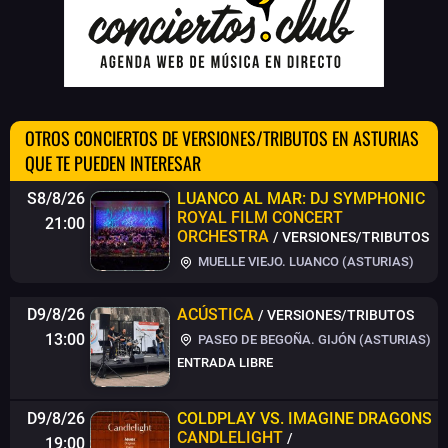
OTROS CONCIERTOS DE VERSIONES/TRIBUTOS EN ASTURIAS
QUE TE PUEDEN INTERESAR
S8/8/26
LUANCO AL MAR: DJ SYMPHONIC
ROYAL FILM CONCERT
21:00
ORCHESTRA
/ VERSIONES/TRIBUTOS
MUELLE VIEJO. LUANCO (ASTURIAS)
D9/8/26
ACÚSTICA
/ VERSIONES/TRIBUTOS
13:00
PASEO DE BEGOÑA. GIJÓN (ASTURIAS)
ENTRADA LIBRE
D9/8/26
COLDPLAY VS. IMAGINE DRAGONS
CANDLELIGHT
/
19:00