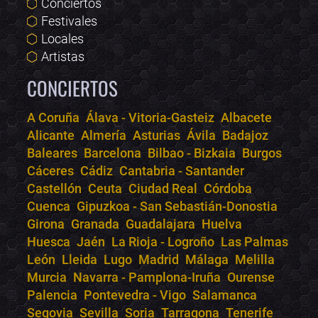
Conciertos
Festivales
Locales
Artistas
CONCIERTOS
A Coruña
Álava - Vitoria-Gasteiz
Albacete
Alicante
Almería
Asturias
Ávila
Badajoz
Bololoco · conciertos.club
Baleares
Barcelona
Bilbao - Bizkaia
Burgos
Online · Te ayudo a encontrar conciertos
Cáceres
Cádiz
Cantabria - Santander
Castellón
Ceuta
Ciudad Real
Córdoba
Cuenca
Gipuzkoa - San Sebastián-Donostia
Girona
Granada
Guadalajara
Huelva
Huesca
Jaén
La Rioja - Logroño
Las Palmas
León
Lleida
Lugo
Madrid
Málaga
Melilla
Murcia
Navarra - Pamplona-Iruña
Ourense
Palencia
Pontevedra - Vigo
Salamanca
Segovia
Sevilla
Soria
Tarragona
Tenerife