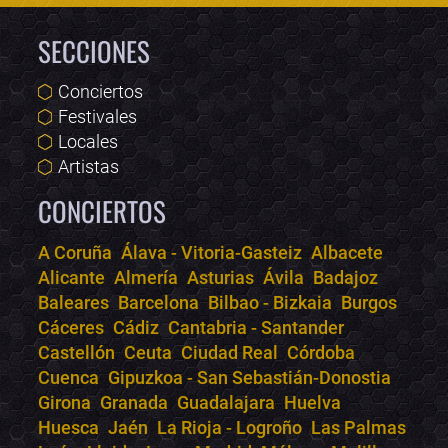
SECCIONES
Conciertos
Festivales
Locales
Artistas
CONCIERTOS
A Coruña
Álava - Vitoria-Gasteiz
Albacete
Alicante
Almería
Asturias
Ávila
Badajoz
Bololoco · conciertos.club
Baleares
Barcelona
Bilbao - Bizkaia
Burgos
Online · Te ayudo a encontrar conciertos
Cáceres
Cádiz
Cantabria - Santander
Castellón
Ceuta
Ciudad Real
Córdoba
Cuenca
Gipuzkoa - San Sebastián-Donostia
Girona
Granada
Guadalajara
Huelva
Huesca
Jaén
La Rioja - Logroño
Las Palmas