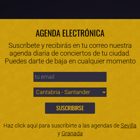
AGENDA ELECTRÓNICA
Suscríbete y recibirás en tu correo nuestra
agenda diaria de conciertos de tu ciudad.
Puedes darte de baja en cualquier momento
Haz click aquí para suscribirte a las agendas de
Sevilla
y
Granada