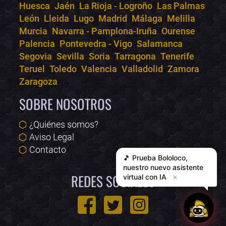
Huesca
Jaén
La Rioja - Logroño
Las Palmas
León
Lleida
Lugo
Madrid
Málaga
Melilla
Murcia
Navarra - Pamplona-Iruña
Ourense
Palencia
Pontevedra - Vigo
Salamanca
Segovia
Sevilla
Soria
Tarragona
Tenerife
Teruel
Toledo
Valencia
Valladolid
Zamora
Zaragoza
SOBRE NOSOTROS
¿Quiénes somos?
Aviso Legal
Contacto
🎵 Prueba
Bololoco
,
nuestro nuevo asistente
REDES SOCIALES
virtual con IA
✕