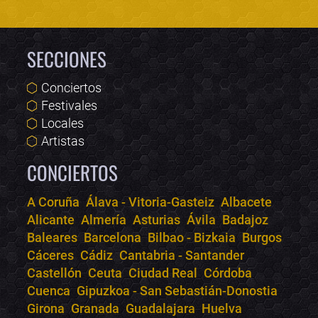
SECCIONES
Conciertos
Festivales
Locales
Artistas
CONCIERTOS
A Coruña
Álava - Vitoria-Gasteiz
Albacete
Alicante
Almería
Asturias
Ávila
Badajoz
Bololoco · conciertos.club
Baleares
Barcelona
Bilbao - Bizkaia
Burgos
Online · Te ayudo a encontrar conciertos
Cáceres
Cádiz
Cantabria - Santander
Castellón
Ceuta
Ciudad Real
Córdoba
Cuenca
Gipuzkoa - San Sebastián-Donostia
Girona
Granada
Guadalajara
Huelva