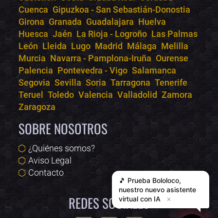
Cuenca
Gipuzkoa - San Sebastián-Donostia
Girona
Granada
Guadalajara
Huelva
Huesca
Jaén
La Rioja - Logroño
Las Palmas
León
Lleida
Lugo
Madrid
Málaga
Melilla
Murcia
Navarra - Pamplona-Iruña
Ourense
Palencia
Pontevedra - Vigo
Salamanca
Segovia
Sevilla
Soria
Tarragona
Tenerife
Teruel
Toledo
Valencia
Valladolid
Zamora
Zaragoza
SOBRE NOSOTROS
¿Quiénes somos?
Aviso Legal
Contacto
🎵 Prueba
Bololoco
,
nuestro nuevo asistente
REDES SOCIALES
virtual con IA
✕