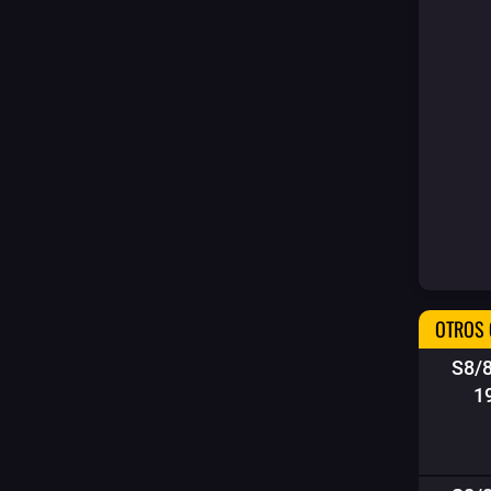
OTROS 
S8/
1