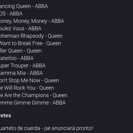
ancing Queen - ABBA
OS - ABBA
oney, Money, Money - ABBA
oulez Vous - ABBA
ohemian Rhapsody - Queen
 Want to Break Free - Queen
iller Queen - Queen
aterloo - ABBA
uper Trouper - ABBA
amma Mia - ABBA
on't Stop Me Now - Queen
e Will Rock You - Queen
e Are the Champions - Queen
imme Gimme Gimme - ABBA
retes
uarteto de cuerda - ¡se anunciará pronto!