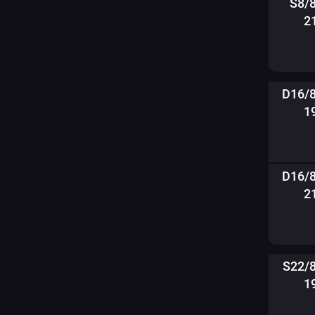
S8/
2
D16/
1
D16/
2
S22/
1