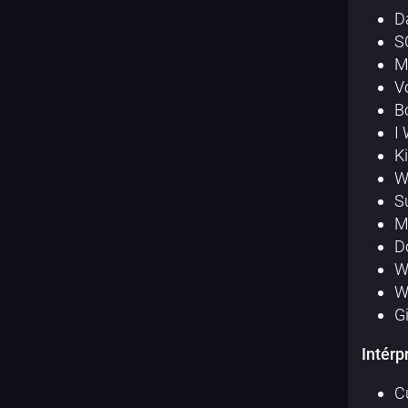
D
S
M
V
B
I
K
W
S
M
D
W
W
G
Intérp
C