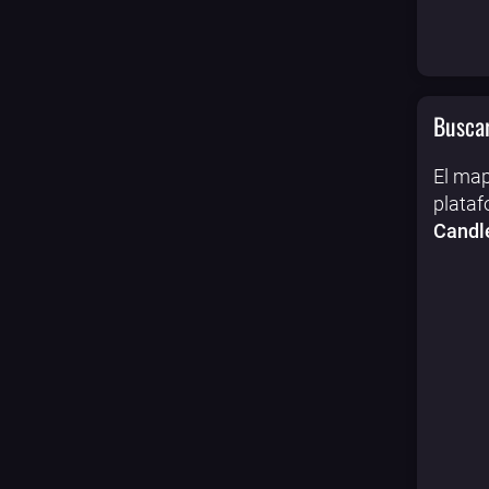
Buscar
El map
plataf
Candle